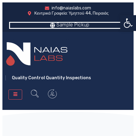
info@naiaslabs.com
Κεντρικά Γραφεία: Υμηττού 44, Πειραιάς
Ανοίξτε
Sample Pickup
Quality Control Quantity Inspections